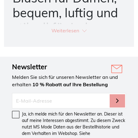
bequem, luftig und
stilvoll für jeden
Weiterlesen
Tag
Eine Bluse ist ein unverzichtbares Kleidungsstück. Ob im
Büro, beim Stadtbummel oder bei einem Termin, mit einer
Newsletter
Bluse wirken Sie immer gepflegt. Bei MS Mode finden Sie
Blusen, die Stil und Komfort perfekt verbinden.
Melden Sie sich für unseren Newsletter an und
Bequeme Blusen mit Stretch und guter
erhalten
10 % Rabatt auf Ihre Bestellung
Passform
Der Tragekomfort hängt vor allem von der Passform ab. Viele
unserer Blusen bestehen aus leichten Materialien wie
Viskose oder Baumwolle, oft mit Stretchanteil. Dadurch
Ja, ich melde mich für den Newsletter an. Dieser ist
passen sie sich Ihren Bewegungen an und bleiben den
auf meine Interessen abgestimmt. Zu diesem Zweck
ganzen Tag angenehm zu tragen.
nutzt MS Mode Daten aus der Bestellhistorie und
dem Verhalten im Webshop. Siehe
Die Schnitte sind leicht weiter gehalten und bieten