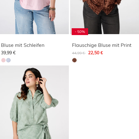
- 50%
Bluse mit Schleifen
Flauschige Bluse mit Print
Reduziert von
auf
39,99 €
22,50 €
44,99 €