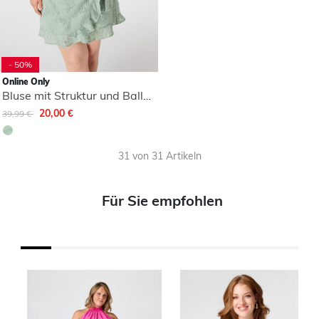
- 50%
Online Only
Bluse mit Struktur und Ballonärmeln
Reduziert von
auf
20,00 €
39,99 €
31 von 31 Artikeln
Für Sie empfohlen