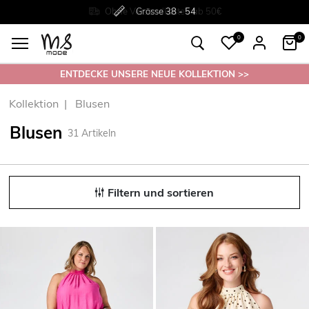
Rückgabe innerhalb 30 Tagen
Ohne
Versandkosten ab 50€
Grösse
38 - 54
0
0
ENTDECKE UNSERE NEUE KOLLEKTION >>
Kollektion
Blusen
Blusen
31
Artikeln
Filtern und sortieren