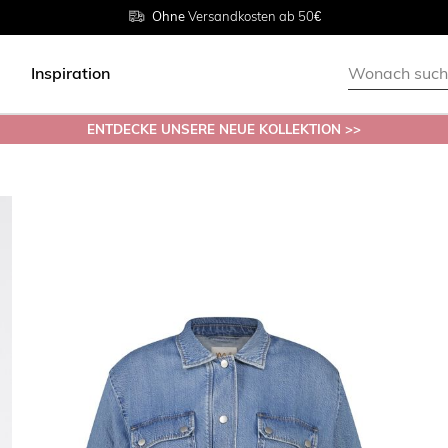
Rückgabe innerhalb 30 Tagen
Ohne
Versandkosten ab 50€
Grösse
38 - 54
Inspiration
ENTDECKE UNSERE NEUE KOLLEKTION >>