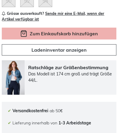
50
52
54
Grösse ausverkauft?
Sende mir eine E-Mail, wenn der
Artikel verfügbar ist
Zum Einkaufskorb hinzufügen
Ladeninventar anzeigen
Ratschläge zur Größenbestimmung
Das Modell ist 174 cm groß und trägt Größe
44/L.
✔
Versandkostenfrei
ab 50€
✔
Lieferung innerhalb von
1-3 Arbeidstage