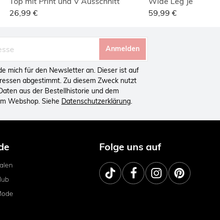
Top mit Print und V Ausschnitt
26,99 €
59,99 €
Anmelden
lde mich für den Newsletter an. Dieser ist auf
eressen abgestimmt. Zu diesem Zweck nutzt
aten aus der Bestellhistorie und dem
 im Webshop. Siehe
Datenschutzerklärung
.
de
Folge uns auf
ialen
lub
Mode