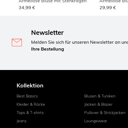
Ärmellose Bluse mit Stehkragen
Ärmellose Bl
34,99 €
29,99 €
Newsletter
Melden Sie sich für unseren Newsletter an un
Ihre Bestellung
Kollektion
Best Basics
Blusen & Tuniken
Kleider & Röcke
Jacken & Blazer
Tops & T-shirts
Pullover & Strickjacken
Jeans
Loungewear