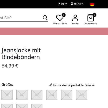
hilfe
filialen
0
0
Wunschliste
Konto
Warenkorb
Jeansjacke mit
Bindebändern
54,99 €
Größe:
Finde deine perfekte Grösse
38
40
42
44
46
48