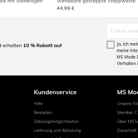
use mit Stehkragen
Wendbare gesteppte Steppweste
44,99 €
Ja, ich me
d erhalten
10 % Rabatt auf
meine Int
MS Mode D
Verhalten
Kundenservice
MS Mo
Hilfe
Unsere Fil
Bestellen
Member C
Zahlungsmöglichkeiten
Über MS 
Lieferung und Abholung
Dauerhaft