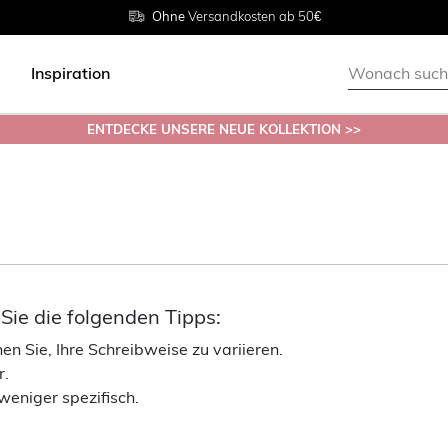
Rückgabe innerhalb 30 Tagen
Ohne
Versandkosten ab 50€
Grösse
38 - 54
Inspiration
ENTDECKE UNSERE NEUE KOLLEKTION >>
ie die folgenden Tipps:
n Sie, Ihre Schreibweise zu variieren.
r.
weniger spezifisch.