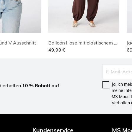
 und V Ausschnitt
Balloon Hose mit elastischem Bund
Ja
49,99 €
69
Ja, ich me
d erhalten
10 % Rabatt auf
meine Int
MS Mode D
Verhalten
Kundenservice
MS Mo