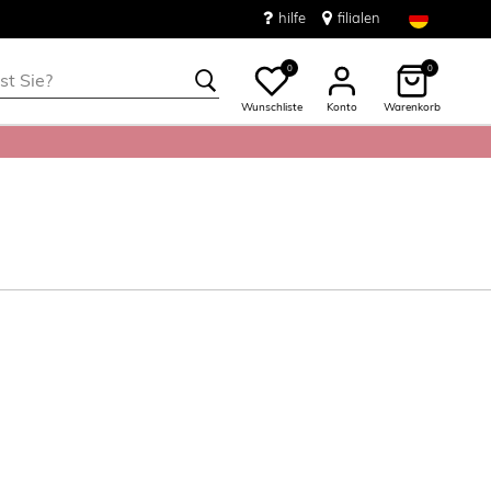
hilfe
filialen
0
0
Wunschliste
Konto
Warenkorb