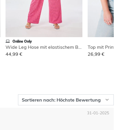
Online Only
Wide Leg Hose mit elastischem Bund
Top mit Print und V
44,99 €
26,99 €
31-01-2025