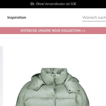
Rückgabe innerhalb 30 Tagen
Ohne
Versandkosten ab 50€
Grösse
38 - 54
Inspiration
ENTDECKE UNSERE NEUE KOLLEKTION >>