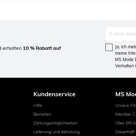
Ja, ich me
d erhalten
10 % Rabatt auf
meine Int
MS Mode D
Verhalten
Kundenservice
MS Mo
Hilfe
Unsere Fil
Bestellen
Member C
Zahlungsmöglichkeiten
Über MS 
Lieferung und Abholung
Dauerhaft