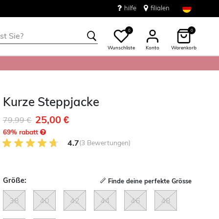
hilfe
filialen
0
0
Wunschliste
Konto
Warenkorb
Kurze Steppjacke
25,00 €
Reduziert von
auf
79,99 €
69
% rabatt
4.7 von 5 Kundenrezensionen
4.7
(3 Bewertungen)
Größe:
Finde deine perfekte Grösse
38
40
42
44
46
48