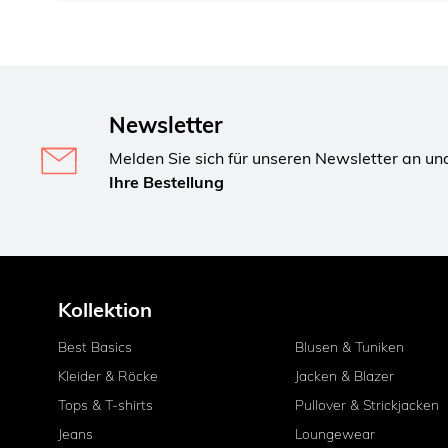
Newsletter
Melden Sie sich für unseren Newsletter an un
Ihre Bestellung
Kollektion
Best Basics
Blusen & Tuniken
Kleider & Röcke
Jacken & Blazer
Tops & T-shirts
Pullover & Strickjacken
Jeans
Loungewear