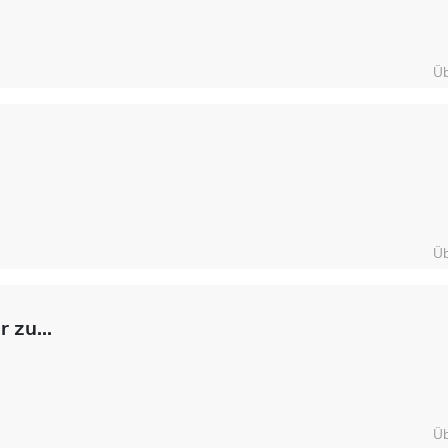
Üb
Üb
 zu...
Üb