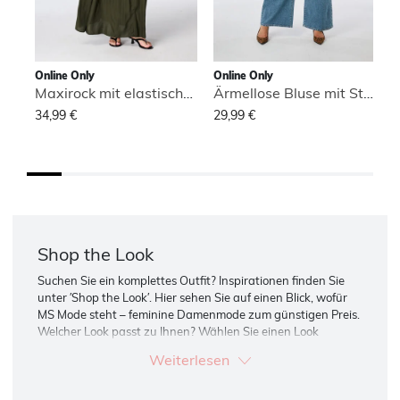
Online Only
Online Only
O
Maxirock mit elastischem Bund
Ärmellose Bluse mit Stehkragen
34,99 €
29,99 €
3
Shop the Look
Suchen Sie ein komplettes Outfit? Inspirationen finden Sie
unter ′Shop the Look′. Hier sehen Sie auf einen Blick, wofür
MS Mode steht – feminine Damenmode zum günstigen Preis.
Welcher Look passt zu Ihnen? Wählen Sie einen Look
undbestellen Sie bequem online.
Weiterlesen