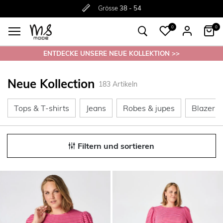
Rückgabe innerhalb 30 Tagen
Ohne
Versandkosten ab 50€
Grösse
38 - 54
0
0
ENTDECKE UNSERE NEUE KOLLEKTION >>
Neue Kollection
183
Artikeln
Tops & T-shirts
Jeans
Robes & ju
Tops & T-shirts
Jeans
Robes & jupes
Blazers
Filtern und sortieren