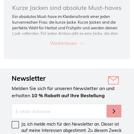
Kurze Jacken sind absolute Must-haves
Ein absolutes Must-have im Kleiderschrank einer jeden
kurvenreichen Frau: die kurze Jacke. Kurze Jacken sind die
perfekte Wahl für Herbst und Frühjahr und werden deinen
Look vollenden. Für jeden Anlass gibt es eine Jacke, die dein
Outfit komplettiert. Von coolen Animal-Prints bis zu
Weiterlesen
verspielten sommerlichen Farben: MS Mode hat sie alle!
Kombinationsmöglichkeiten mit kurzen Jacken
Die Kombinationsmöglichkeiten, die sich Frauen in Plus-Size-
Größe mit den kurzen Jacken von MS Mode bieten, sind schier
endlos: Würdest du lieber eine sommerliche Kordjacke
Newsletter
bevorzugen, um dein Outfit aufzupeppen oder stehst du
mehr auf eine Biker-Jacke aus Kunstleder über deinem
Melden Sie sich für unseren Newsletter an und
Alltags-Outfit, um einen coolen Look zu kreieren? Einen
erhalten
10 % Rabatt auf Ihre Bestellung
echten Power-Look zu erschaffen ist nicht so schwer, wie es
aussieht. MS Mode hilft Plus-Size-Frauen, die ihrem Outfit
den gewissen Extra-Touch verleihen möchten.
Ideal für alle Wetterlagen
Ja, ich melde mich für den Newsletter an. Dieser ist
Diese Jacken sind perfekt für alle Jahreszeiten geeignet. Im
auf meine Interessen abgestimmt. Zu diesem Zweck
Herbst kannst du diese Jacken über einem Kleid anziehen,