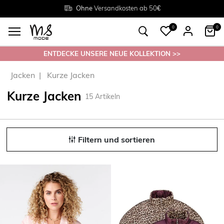
Rückgabe innerhalb 30 Tagen
Ohne
Versandkosten ab 50€
Grösse
38 - 54
0
0
ENTDECKE UNSERE NEUE KOLLEKTION >>
Jacken
Kurze Jacken
Kurze Jacken
15
Artikeln
Filtern und sortieren