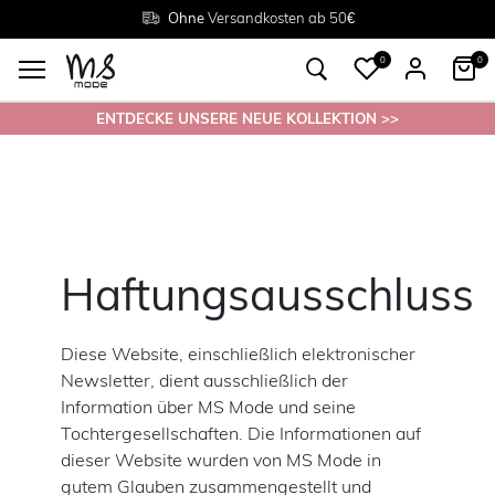
Rückgabe innerhalb 30 Tagen
Ohne
Versandkosten ab 50€
Grösse
38 - 54
0
0
ENTDECKE UNSERE NEUE KOLLEKTION >>
Haftungsausschluss
Diese Website, einschließlich elektronischer
Newsletter, dient ausschließlich der
Information über MS Mode und seine
Tochtergesellschaften. Die Informationen auf
dieser Website wurden von MS Mode in
gutem Glauben zusammengestellt und