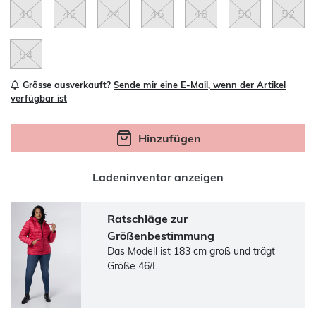
40
42
44
46
48
50
52
54
Grösse ausverkauft?
Sende mir eine E-Mail, wenn der Artikel
verfügbar ist
Hinzufügen
Ladeninventar anzeigen
Ratschläge zur
Größenbestimmung
Das Modell ist 183 cm groß und trägt
Größe 46/L.