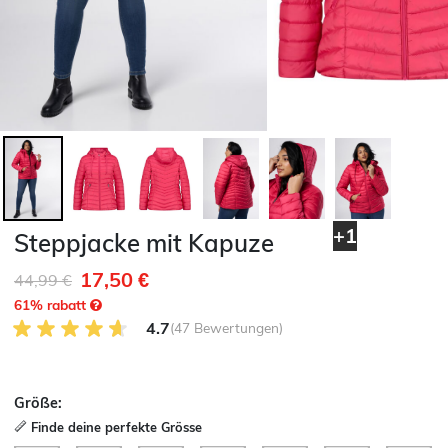
+1
Steppjacke mit Kapuze
17,50 €
Reduziert von
auf
44,99 €
61
% rabatt
4.7 von 5 Kundenrezensionen
4.7
(47 Bewertungen)
Größe:
Finde deine perfekte Grösse