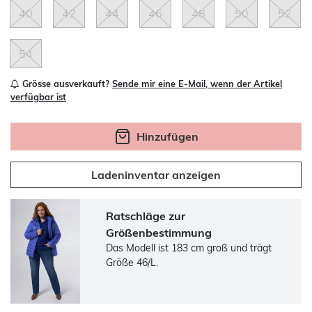
40
42
44
46
48
50
52
54
Grösse ausverkauft?
Sende mir eine E-Mail, wenn der Artikel
verfügbar ist
Hinzufügen
Ladeninventar anzeigen
Ratschläge zur
Größenbestimmung
Das Modell ist 183 cm groß und trägt
Größe 46/L.