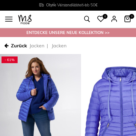
Rückgabe innerhalb 30 Tagen
Ohne
Versandkosten ab 50€
Grösse
38 - 54
0
0
ENTDECKE UNSERE NEUE KOLLEKTION >>
Zurück
Jacken
Jacken
- 61%