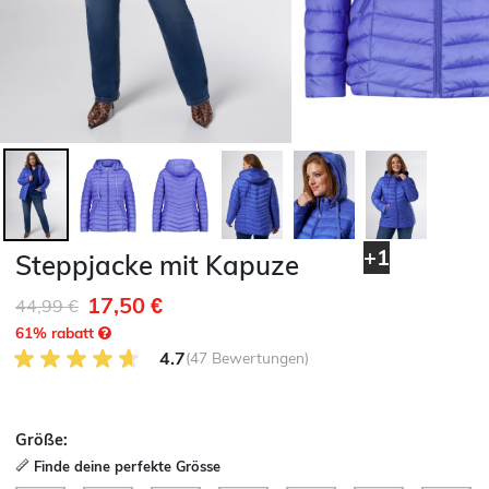
+1
Steppjacke mit Kapuze
17,50 €
Reduziert von
auf
44,99 €
61
% rabatt
4.7 von 5 Kundenrezensionen
4.7
(47 Bewertungen)
Größe:
Finde deine perfekte Grösse