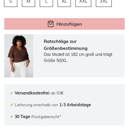
S
M
L
XL
XXL
3XL
Hinzufügen
Ratschläge zur
Größenbestimmung
Das Modell ist 182 cm groß und trägt
Größe 50/XL.
✔
Versandkostenfrei
ab 50€
✔
Lieferung innerhalb von
1-3 Arbeidstage
✔
30 Tage
Rückgaberecht*