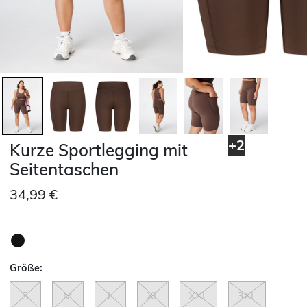
+2
Kurze Sportlegging mit
Seitentaschen
34,99 €
Größe:
S
M
L
XL
XXL
3XL