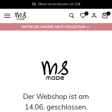
Rückgabe innerhalb 30 Tagen
Ohne
Versandkosten ab 50€
Grösse
38 - 54
0
0
ENTDECKE UNSERE NEUE KOLLEKTION >>
Der Webshop ist am
14.06. geschlossen.