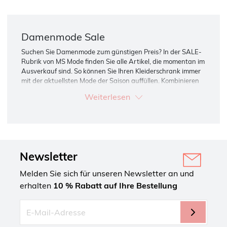
Damenmode Sale
Suchen Sie Damenmode zum günstigen Preis? In der SALE-
Rubrik von MS Mode finden Sie alle Artikel, die momentan im
Ausverkauf sind. So können Sie Ihren Kleiderschrank immer
mit der aktuellsten Mode der Saison auffüllen. Kombinieren
Sie Sale-Artikel auch mal mit New Arrivals. So holen Sie sich
Weiterlesen
ein komplettes Outfit zum absoluten Schnäppchenpreis!
Newsletter
Melden Sie sich für unseren Newsletter an und
erhalten
10 % Rabatt auf Ihre Bestellung