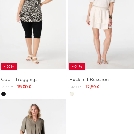
- 50%
- 64%
Capri-Treggings
Rock mit Rüschen
Reduziert von
auf
Reduziert von
auf
15,00 €
12,50 €
29,99 €
34,99 €