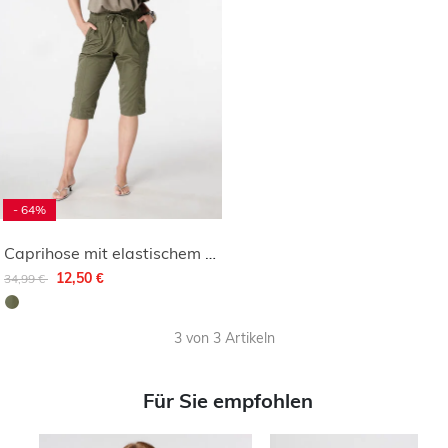
- 64%
Caprihose mit elastischem Bund
Reduziert von
auf
12,50 €
34,99 €
3 von 3 Artikeln
Für Sie empfohlen