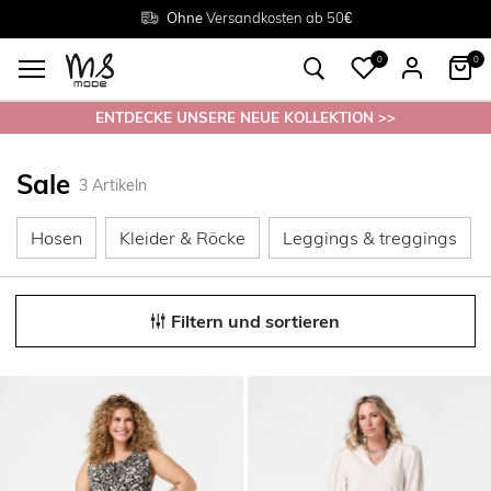
Rückgabe innerhalb 30 Tagen
Ohne
Versandkosten ab 50€
Grösse
38 - 54
0
0
ENTDECKE UNSERE NEUE KOLLEKTION >>
Sale
3
Artikeln
Hosen
Kleider & Röcke
Le
Hosen
Kleider & Röcke
Leggings & treggings
Filtern und sortieren