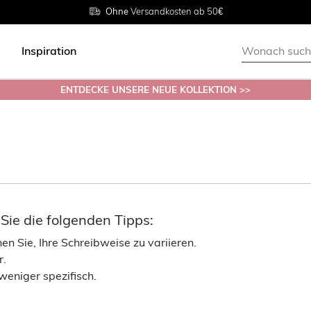
Rückgabe innerhalb 30 Tagen
Ohne
Versandkosten ab 50€
Grösse
38 - 54
Inspiration
ENTDECKE UNSERE NEUE KOLLEKTION >>
ie die folgenden Tipps:
n Sie, Ihre Schreibweise zu variieren.
r.
weniger spezifisch.