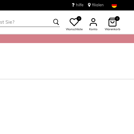
hilfe
filialen
0
0
Wunschliste
Konto
Warenkorb