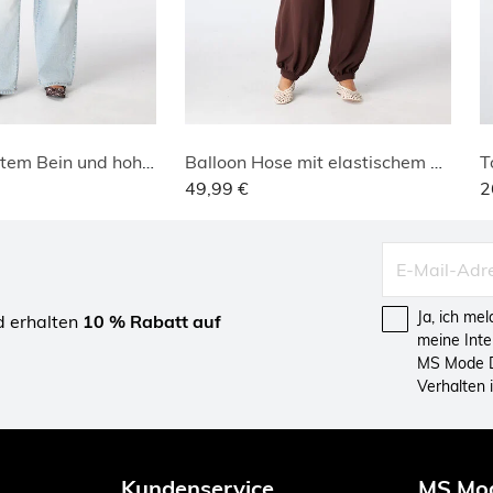
Jeans mit weitem Bein und hoher Taille
Balloon Hose mit elastischem Bund
T
49,99 €
2
Ja, ich me
d erhalten
10 % Rabatt auf
meine Int
MS Mode D
Verhalten
Kundenservice
MS Mo