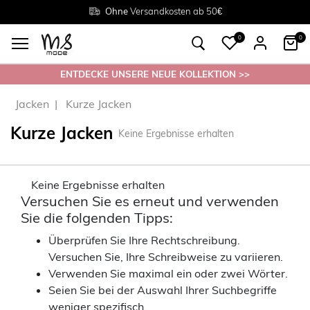
Rückgabe innerhalb 30 Tagen
Ohne
Versandkosten ab 50€
Grösse
38 - 54
0
0
ENTDECKE UNSERE NEUE KOLLEKTION >>
Jacken
Kurze Jacken
Kurze Jacken
Keine Ergebnisse erhalten
Keine Ergebnisse erhalten
Versuchen Sie es erneut und verwenden
Sie die folgenden Tipps:
Überprüfen Sie Ihre Rechtschreibung.
Versuchen Sie, Ihre Schreibweise zu variieren.
Verwenden Sie maximal ein oder zwei Wörter.
Seien Sie bei der Auswahl Ihrer Suchbegriffe
weniger spezifisch.