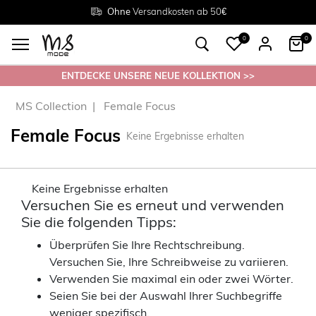
Rückgabe innerhalb 30 Tagen
Ohne
Versandkosten ab 50€
Grösse
38 - 54
0
0
ENTDECKE UNSERE NEUE KOLLEKTION >>
MS Collection
Female Focus
Female Focus
Keine Ergebnisse erhalten
Keine Ergebnisse erhalten
Versuchen Sie es erneut und verwenden
Sie die folgenden Tipps:
Überprüfen Sie Ihre Rechtschreibung.
Versuchen Sie, Ihre Schreibweise zu variieren.
Verwenden Sie maximal ein oder zwei Wörter.
Seien Sie bei der Auswahl Ihrer Suchbegriffe
weniger spezifisch.