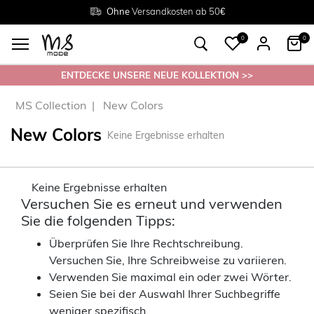
Rückgabe innerhalb 30 Tagen
Ohne
Versandkosten ab 50€
Grösse
38 - 54
0
0
ENTDECKE UNSERE NEUE KOLLEKTION >>
MS Collection
New Colors
New Colors
Keine Ergebnisse erhalten
Keine Ergebnisse erhalten
Versuchen Sie es erneut und verwenden
Sie die folgenden Tipps:
Überprüfen Sie Ihre Rechtschreibung.
Versuchen Sie, Ihre Schreibweise zu variieren.
Verwenden Sie maximal ein oder zwei Wörter.
Seien Sie bei der Auswahl Ihrer Suchbegriffe
weniger spezifisch.