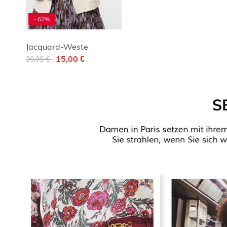
- 62%
Jacquard-Weste
Reduziert von
auf
15,00 €
39,99 €