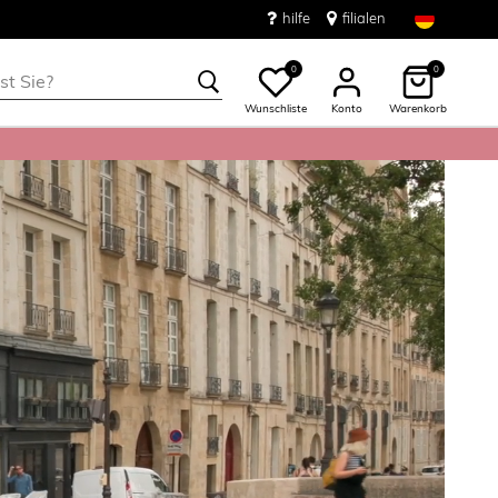
hilfe
filialen
0
0
Wunschliste
Konto
Warenkorb