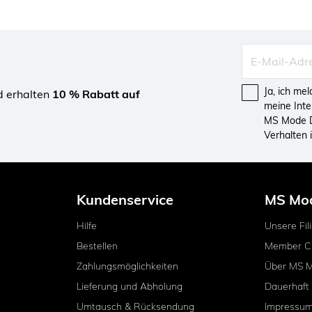
Ja, ich me
d erhalten
10 % Rabatt auf
meine Int
MS Mode D
Verhalten
Kundenservice
MS Mo
Hilfe
Unsere Fil
Bestellen
Member C
Zahlungsmöglichkeiten
Über MS 
Lieferung und Abholung
Dauerhaft
Umtausch & Rücksendung
Impressu