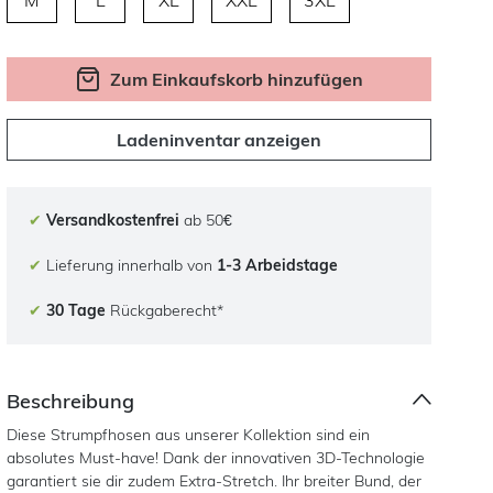
M
L
XL
XXL
3XL
Zum Einkaufskorb hinzufügen
Ladeninventar anzeigen
✔
Versandkostenfrei
ab 50€
✔
Lieferung innerhalb von
1-3 Arbeidstage
✔
30 Tage
Rückgaberecht*
Beschreibung
Diese Strumpfhosen aus unserer Kollektion sind ein
absolutes Must-have! Dank der innovativen 3D-Technologie
garantiert sie dir zudem Extra-Stretch. Ihr breiter Bund, der