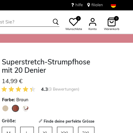
hilfe
filialen
0
0
Wunschliste
Konto
Warenkorb
Superstretch-Strumpfhose
mit 20 Denier
14,99 €
4.3 von 5 Kundenrezensionen
4.3
(3 Bewertungen)
Farbe:
Braun
ausgewählt
Größe:
Finde deine perfekte Grösse