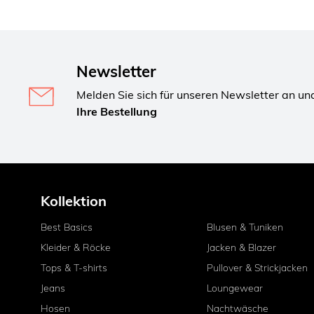
Newsletter
Melden Sie sich für unseren Newsletter an un
Ihre Bestellung
Kollektion
Best Basics
Blusen & Tuniken
Kleider & Röcke
Jacken & Blazer
Tops & T-shirts
Pullover & Strickjacken
Jeans
Loungewear
Hosen
Nachtwäsche