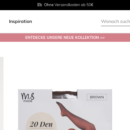
Rückgabe innerhalb 30 Tagen
Ohne
Versandkosten ab 50€
Grösse
38 - 54
Inspiration
ENTDECKE UNSERE NEUE KOLLEKTION >>