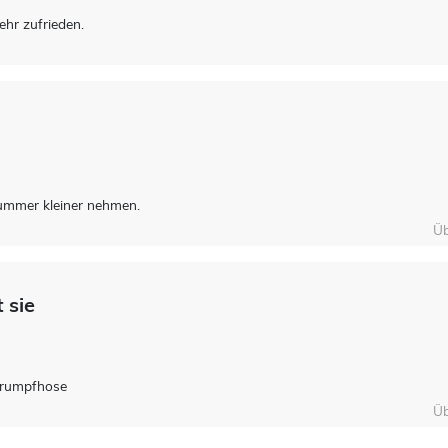
ehr zufrieden.
Nummer kleiner nehmen.
Üb
 sie
Strumpfhose
Üb