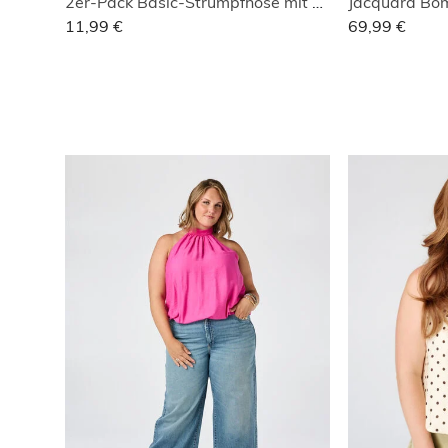
2er-Pack Basic-Strumpfhose mit 40 Denier
Jacquard Bo
11,99 €
69,99 €