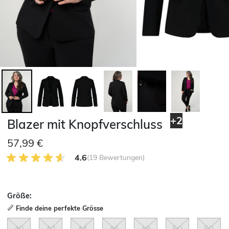
+2
Blazer mit Knopfverschluss
57,99 €
4.6 von 5 Kundenrezensionen
4.6
(19 Bewertungen)
Größe:
Finde deine perfekte Grösse
40
42
44
46
48
50
52