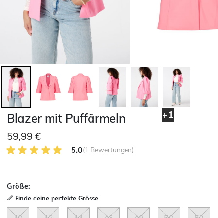
+1
Blazer mit Puffärmeln
59,99 €
5.0 von 5 Kundenrezensionen
5.0
(1 Bewertungen)
Größe:
Finde deine perfekte Grösse
40
42
44
46
48
50
52