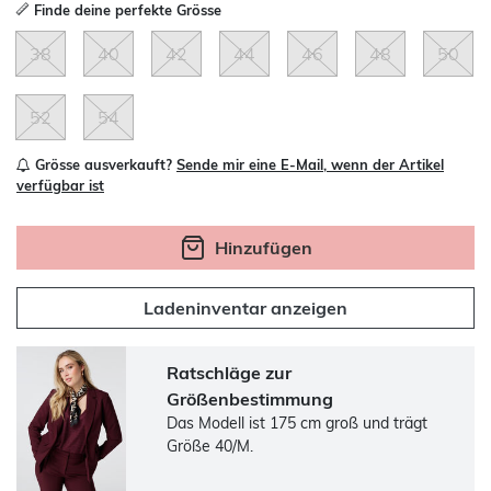
Finde deine perfekte Grösse
38
40
42
44
46
48
50
52
54
Grösse ausverkauft?
Sende mir eine E-Mail, wenn der Artikel
verfügbar ist
Hinzufügen
Ladeninventar anzeigen
Ratschläge zur
Größenbestimmung
Das Modell ist 175 cm groß und trägt
Größe 40/M.