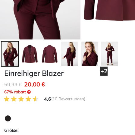
+2
Einreihiger Blazer
20,00 €
Reduziert von
auf
59,99 €
67
% rabatt
4.6 von 5 Kundenrezensionen
4.6
(10 Bewertungen)
Größe: