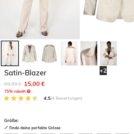
+2
Satin-Blazer
15,00 €
Reduziert von
auf
59,99 €
75
% rabatt
4.5 von 5 Kundenrezensionen
4.5
(4 Bewertungen)
Größe:
Finde deine perfekte Grösse