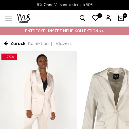
Rückgabe innerhalb 30 Tagen
Ohne
Versandkosten ab 50€
Grösse
38 - 54
0
0
ENTDECKE UNSERE NEUE KOLLEKTION >>
Zurück
Kollektion
Blazers
- 75%