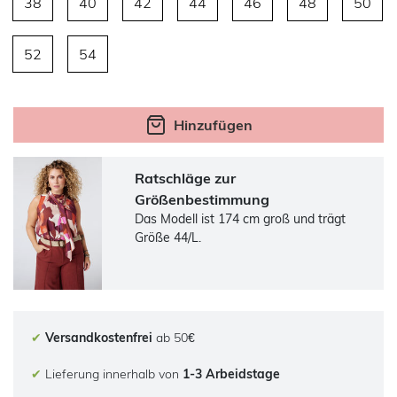
38
40
42
44
46
48
50
52
54
Hinzufügen
Ratschläge zur
Größenbestimmung
Das Modell ist 174 cm groß und trägt
Größe 44/L.
✔
Versandkostenfrei
ab 50€
✔
Lieferung innerhalb von
1-3 Arbeidstage