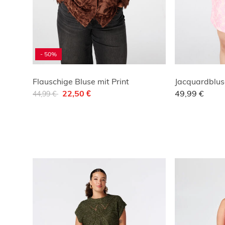
- 50%
Flauschige Bluse mit Print
Jacquardblus
Reduziert von
auf
22,50 €
49,99 €
44,99 €