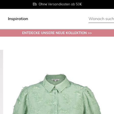
Rückgabe innerhalb 30 Tagen
Ohne
Versandkosten ab 50€
Grösse
38 - 54
Inspiration
ENTDECKE UNSERE NEUE KOLLEKTION >>