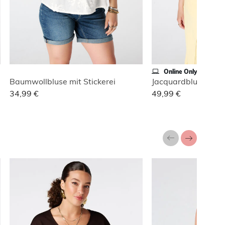
Online Only
Baumwollbluse mit Stickerei
Jacquardbluse mit 
34,99 €
49,99 €