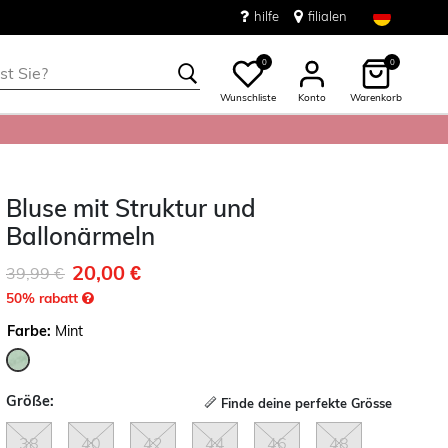
hilfe
filialen
0
0
Wunschliste
Konto
Warenkorb
Bluse mit Struktur und
Ballonärmeln
20,00 €
Reduziert von
auf
39,99 €
50
% rabatt
Farbe:
Mint
ausgewählt
Größe:
Finde deine perfekte Grösse
38
40
42
44
46
48