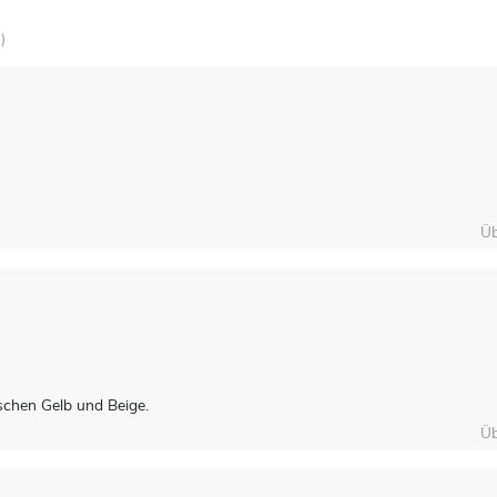
)
Üb
ischen Gelb und Beige.
Üb