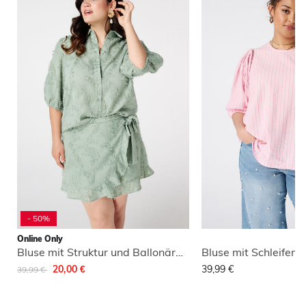
- 50%
Online Only
Bluse mit Struktur und Ballonärmeln
Bluse mit Schleifen
Reduziert von
auf
20,00 €
39,99 €
39,99 €