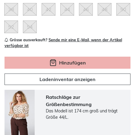
38
40
42
44
46
48
50
52
54
Grösse ausverkauft?
Sende mir eine E-Mail, wenn der Artikel
verfügbar ist
Hinzufügen
Ladeninventar anzeigen
Ratschläge zur
Größenbestimmung
Das Modell ist 174 cm groß und trägt
Größe 44/L.