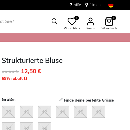
hilfe
filialen
0
0
Wunschliste
Konto
Warenkorb
Strukturierte Bluse
12,50 €
Reduziert von
auf
39,99 €
69
% rabatt
Größe:
Finde deine perfekte Grösse
38
40
42
44
46
48
50
52
54