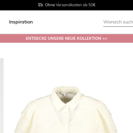
Rückgabe innerhalb 30 Tagen
Ohne
Versandkosten ab 50€
Grösse
38 - 54
Inspiration
ENTDECKE UNSERE NEUE KOLLEKTION >>