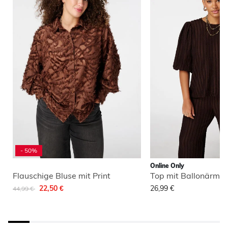
- 50%
Online Only
Flauschige Bluse mit Print
Top mit Ballonärmel
Reduziert von
auf
22,50 €
26,99 €
44,99 €