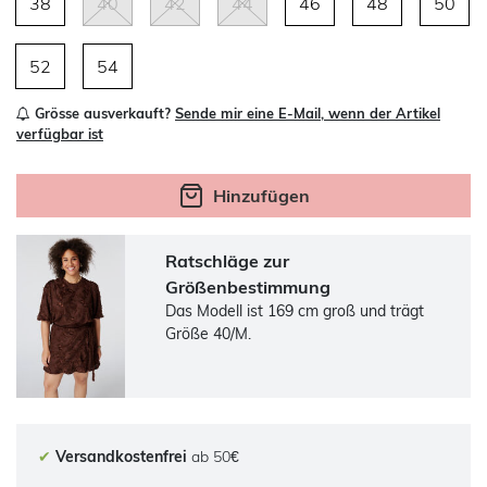
38
40
42
44
46
48
50
52
54
Grösse ausverkauft?
Sende mir eine E-Mail, wenn der Artikel
verfügbar ist
Hinzufügen
Ratschläge zur
Größenbestimmung
Das Modell ist 169 cm groß und trägt
Größe 40/M.
✔
Versandkostenfrei
ab 50€