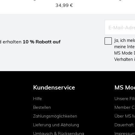
34,99 €
Ja, ich me
d erhalten
10 % Rabatt auf
meine Int
MS Mode D
Verhalten
Kundenservice
MS Mo
Hilfe
Unsere Fil
Bestellen
Member C
Zahlungsmöglichkeiten
Über MS 
Lieferung und Abholung
Dauerhaft
Umtausch & Rücksendung
Impressu