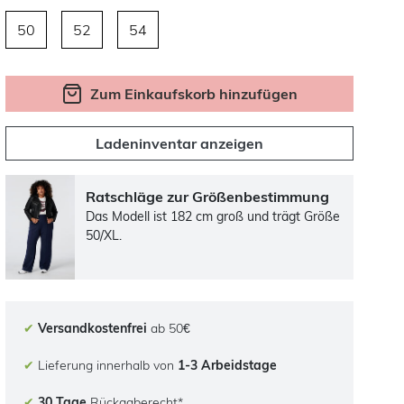
50
52
54
Zum Einkaufskorb hinzufügen
Ladeninventar anzeigen
Ratschläge zur Größenbestimmung
Das Modell ist 182 cm groß und trägt Größe
50/XL.
✔
Versandkostenfrei
ab 50€
✔
Lieferung innerhalb von
1-3 Arbeidstage
✔
30 Tage
Rückgaberecht*