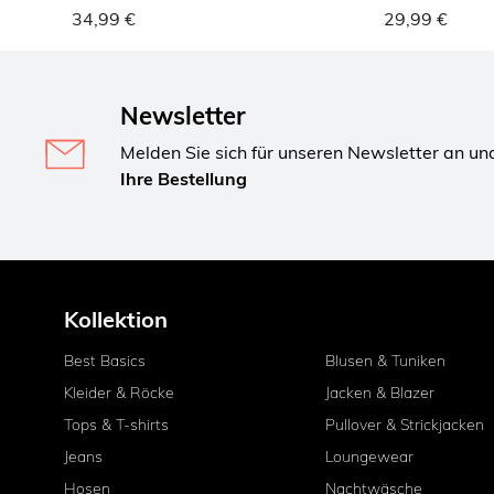
34,99 €
29,99 €
Newsletter
Melden Sie sich für unseren Newsletter an un
Ihre Bestellung
Kollektion
Best Basics
Blusen & Tuniken
Kleider & Röcke
Jacken & Blazer
Tops & T-shirts
Pullover & Strickjacken
Jeans
Loungewear
Hosen
Nachtwäsche