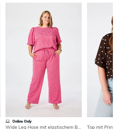
Online Only
Wide Leg Hose mit elastischem Bund
Top mit Print und V