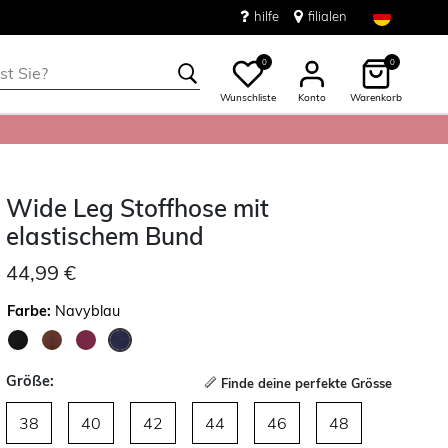
hilfe
filialen
0
0
Wunschliste
Konto
Warenkorb
Wide Leg Stoffhose mit
elastischem Bund
44,99 €
Farbe:
Navyblau
ausgewählt
Größe:
Finde deine perfekte Grösse
38
40
42
44
46
48