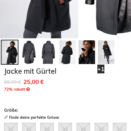
+1
Jacke mit Gürtel
25,00 €
Reduziert von
auf
89,99 €
72
% rabatt
Größe:
Finde deine perfekte Grösse
40
42
44
46
48
50
52