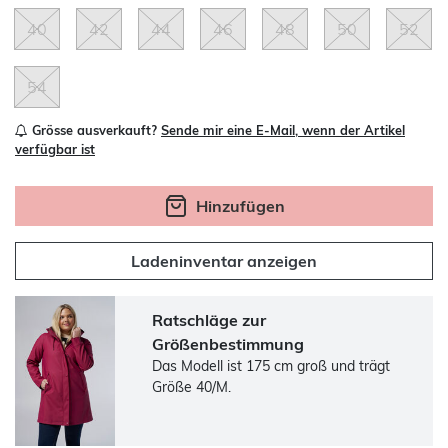
40
42
44
46
48
50
52
54
Grösse ausverkauft?
Sende mir eine E-Mail, wenn der Artikel
verfügbar ist
Hinzufügen
Ladeninventar anzeigen
Ratschläge zur
Größenbestimmung
Das Modell ist 175 cm groß und trägt
Größe 40/M.