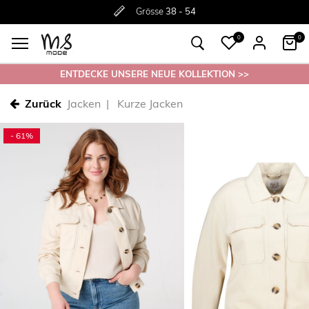
Rückgabe innerhalb 30 Tagen
Ohne
Versandkosten ab 50€
Grösse
38 - 54
0
0
ENTDECKE UNSERE NEUE KOLLEKTION >>
Zurück
Jacken
Kurze Jacken
- 61%