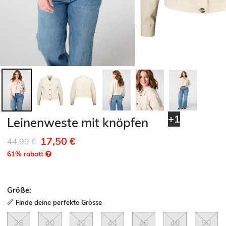
+1
Leinenweste mit knöpfen
17,50 €
Reduziert von
auf
44,99 €
61
% rabatt
Größe:
Finde deine perfekte Grösse
38
40
42
44
46
48
50