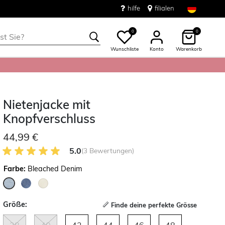
hilfe
filialen
0
0
Wunschliste
Konto
Warenkorb
Nietenjacke mit
Knopfverschluss
44,99 €
5.0 von 5 Kundenrezensionen
5.0
(3 Bewertungen)
Farbe:
Bleached Denim
ausgewählt
Größe:
Finde deine perfekte Grösse