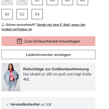
38
40
42
44
46
48
50
52
54
Grösse ausverkauft?
Sende mir eine E-Mail, wenn der
Artikel verfügbar ist
Zum Einkaufskorb hinzufügen
Ladeninventar anzeigen
Ratschläge zur Größenbestimmung
Das Modell ist 180 cm groß und trägt Größe
46/L.
✔
Versandkostenfrei
ab 50€