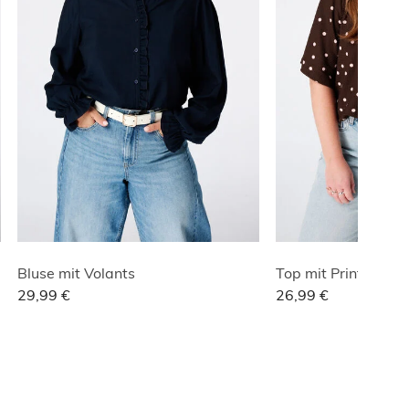
Bluse mit Volants
Top mit Print und V
29,99 €
26,99 €