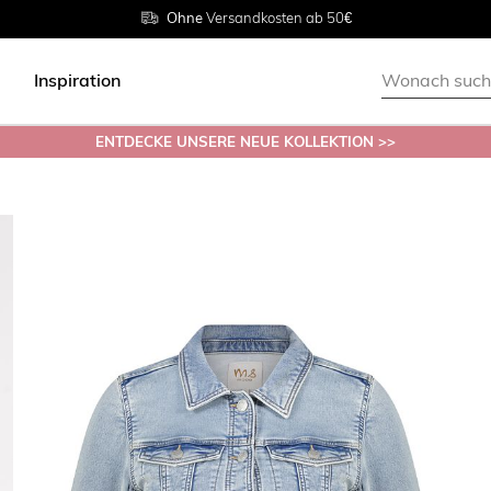
Rückgabe innerhalb 30 Tagen
Ohne
Versandkosten ab 50€
Grösse
38 - 54
Inspiration
ENTDECKE UNSERE NEUE KOLLEKTION >>