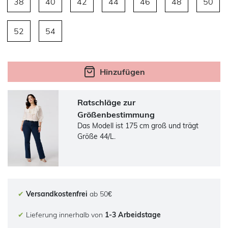
38
40
42
44
46
48
50
52
54
Hinzufügen
Ratschläge zur
Größenbestimmung
Das Modell ist 175 cm groß und trägt
Größe 44/L.
✔
Versandkostenfrei
ab 50€
✔
Lieferung innerhalb von
1-3 Arbeidstage