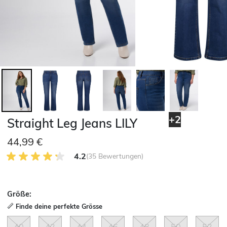
+2
Straight Leg Jeans LILY
44,99 €
4.2 von 5 Kundenrezensionen
4.2
(35 Bewertungen)
Größe:
Finde deine perfekte Grösse
40
42
44
46
48
50
52