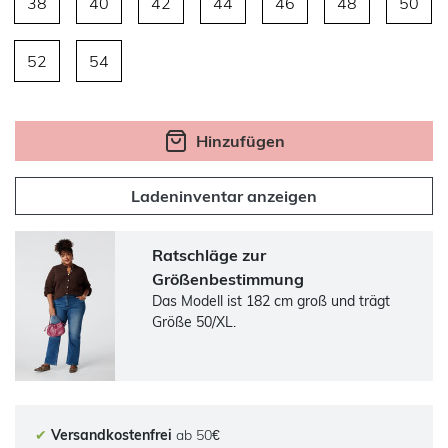
38
40
42
44
46
48
50
52
54
Hinzufügen
Ladeninventar anzeigen
Ratschläge zur
Größenbestimmung
Das Modell ist 182 cm groß und trägt
Größe 50/XL.
✔
Versandkostenfrei
ab 50€