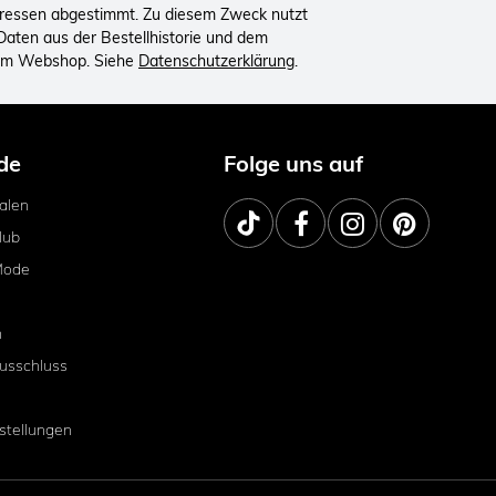
eressen abgestimmt. Zu diesem Zweck nutzt
aten aus der Bestellhistorie und dem
 im Webshop. Siehe
Datenschutzerklärung
.
de
Folge uns auf
ialen
lub
Mode
m
usschluss
stellungen