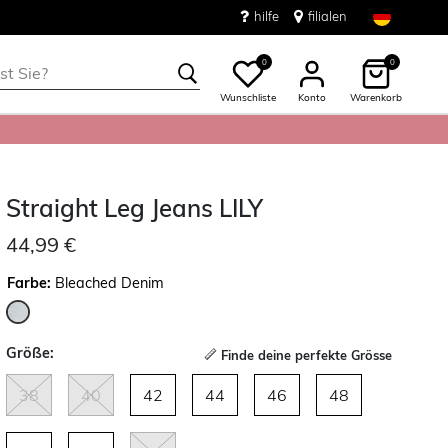
hilfe
filialen
0
0
Wunschliste
Konto
Warenkorb
Straight Leg Jeans LILY
44,99 €
Farbe:
Bleached Denim
ausgewählt
Größe:
Finde deine perfekte Grösse
38
40
42
44
46
48