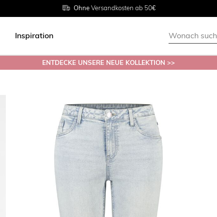
Rückgabe innerhalb 30 Tagen
Ohne
Versandkosten ab 50€
Grösse
38 - 54
Inspiration
ENTDECKE UNSERE NEUE KOLLEKTION >>