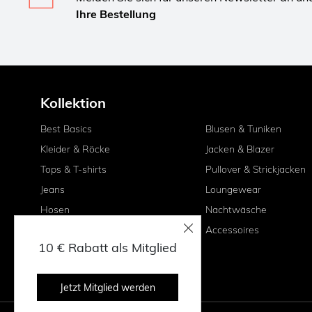
Ihre Bestellung
Kollektion
Best Basics
Blusen & Tuniken
Kleider & Röcke
Jacken & Blazer
Tops & T-shirts
Pullover & Strickjacken
Jeans
Loungewear
Hosen
Nachtwäsche
Shorts & Capri-Hose
Accessoires
10 € Rabatt als Mitglied
Leggings & Treggings
Jetzt Mitglied werden