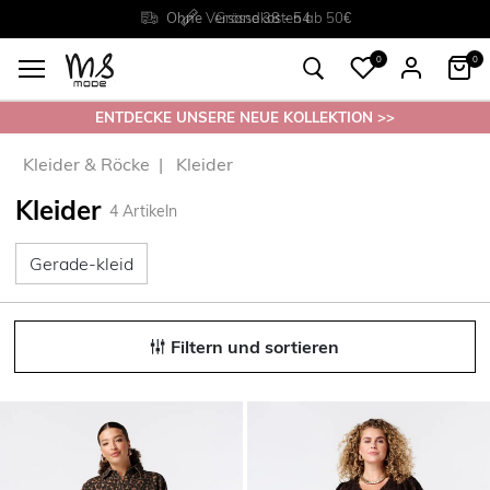
Rückgabe innerhalb 30 Tagen
Ohne
Versandkosten ab 50€
Grösse
38 - 54
0
0
ENTDECKE UNSERE NEUE KOLLEKTION >>
Kleider & Röcke
Kleider
Kleider
4
Artikeln
Gerade-kleid
Gerade-kleid
Filtern und sortieren