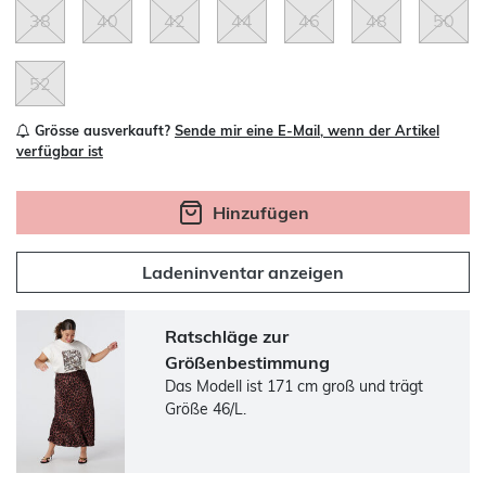
38
40
42
44
46
48
50
52
Grösse ausverkauft?
Sende mir eine E-Mail, wenn der Artikel
verfügbar ist
Hinzufügen
Ladeninventar anzeigen
Ratschläge zur
Größenbestimmung
Das Modell ist 171 cm groß und trägt
Größe 46/L.