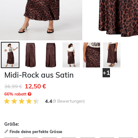
+1
Midi-Rock aus Satin
12,50 €
Reduziert von
auf
36,99 €
66
% rabatt
4.4 von 5 Kundenrezensionen
4.4
(9 Bewertungen)
Größe:
Finde deine perfekte Grösse