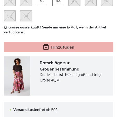
38
40
42
44
46
48
50
52
54
Grösse ausverkauft?
Sende mir eine E-Mail, wenn der Artikel
verfügbar ist
Hinzufügen
Ratschläge zur
Größenbestimmung
Das Modell ist 169 cm groß und trägt
Größe 40/M.
✔
Versandkostenfrei
ab 50€