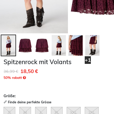
+1
Spitzenrock mit Volants
18,50 €
Reduziert von
auf
36,99 €
50
% rabatt
Größe:
Finde deine perfekte Grösse
S
M
L
XL
XXL
3XL