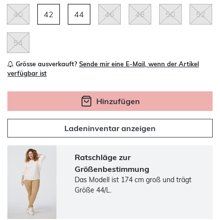
40
42
44
46
48
50
52
54
Grösse ausverkauft?
Sende mir eine E-Mail, wenn der Artikel
verfügbar ist
Hinzufügen
Ladeninventar anzeigen
Ratschläge zur
Größenbestimmung
Das Modell ist 174 cm groß und trägt
Größe 44/L.