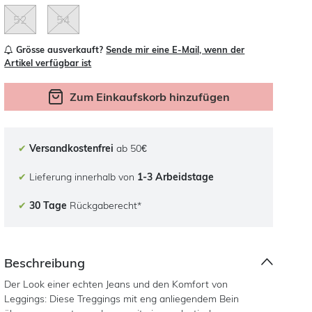
52
54
Grösse ausverkauft?
Sende mir eine E-Mail, wenn der
Artikel verfügbar ist
Zum Einkaufskorb hinzufügen
✔
Versandkostenfrei
ab 50€
✔
Lieferung innerhalb von
1-3 Arbeidstage
✔
30 Tage
Rückgaberecht*
Beschreibung
Der Look einer echten Jeans und den Komfort von
Leggings: Diese Treggings mit eng anliegendem Bein