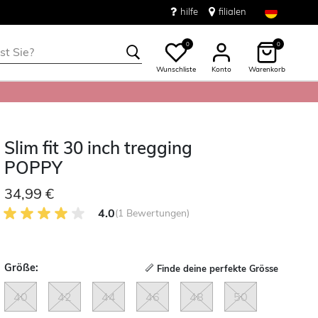
hilfe
filialen
0
0
Wunschliste
Konto
Warenkorb
Slim fit 30 inch tregging
POPPY
34,99 €
4.0 von 5 Kundenrezensionen
4.0
(1 Bewertungen)
Größe:
Finde deine perfekte Grösse
40
42
44
46
48
50