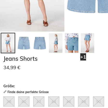
+1
Jeans Shorts
34,99 €
Größe:
Finde deine perfekte Grösse
38
40
42
44
46
48
50