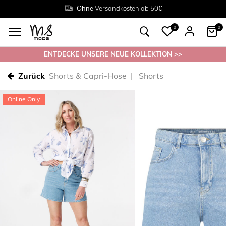
Rückgabe innerhalb 30 Tagen
Ohne
Versandkosten ab 50€
Grösse
38 - 54
0
0
ENTDECKE UNSERE NEUE KOLLEKTION >>
Zurück
Shorts & Capri-Hose
Shorts
Online Only