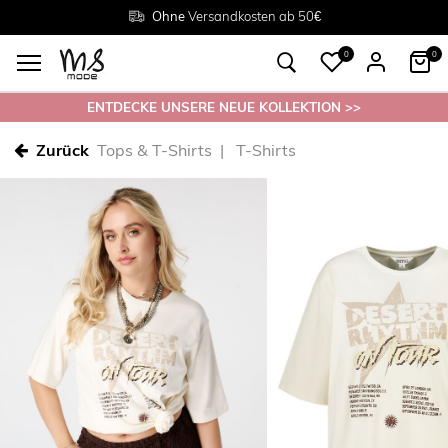
Rückgabe innerhalb 30 Tagen
Ohne
Versandkosten ab 50€
Grösse
38 - 54
0
0
ENTDECKE UNSERE NEUE KOLLEKTION >>
Zurück
Tops & T-Shirts
T-Shirts