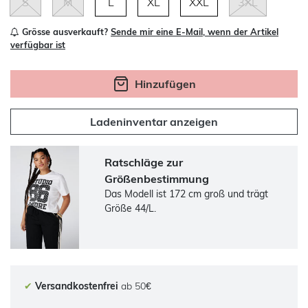
S
M
L
XL
XXL
3XL
Grösse ausverkauft?
Sende mir eine E-Mail, wenn der Artikel
verfügbar ist
Hinzufügen
Ladeninventar anzeigen
Ratschläge zur
Größenbestimmung
Das Modell ist 172 cm groß und trägt
Größe 44/L.
✔
Versandkostenfrei
ab 50€