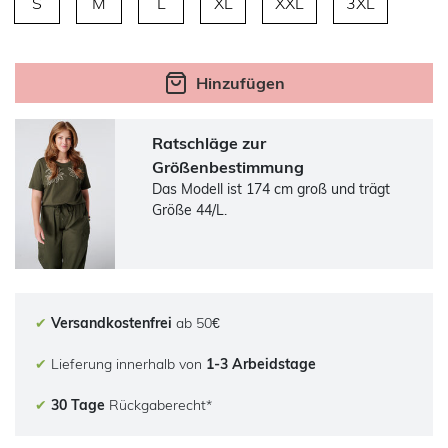
S
M
L
XL
XXL
3XL
Hinzufügen
Ratschläge zur
Größenbestimmung
Das Modell ist 174 cm groß und trägt
Größe 44/L.
✔
Versandkostenfrei
ab 50€
✔
Lieferung innerhalb von
1-3 Arbeidstage
✔
30 Tage
Rückgaberecht*