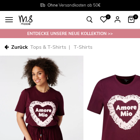
Rückgabe innerhalb 30 Tagen
Ohne
Versandkosten ab 50€
Grösse
38 - 54
0
0
ENTDECKE UNSERE NEUE KOLLEKTION >>
Zurück
Tops & T-Shirts
T-Shirts