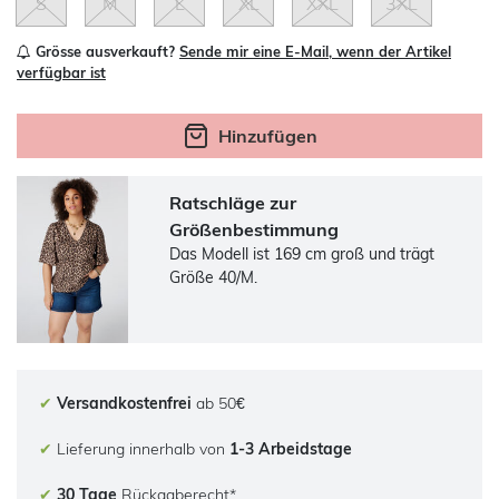
S
M
L
XL
XXL
3XL
Grösse ausverkauft?
Sende mir eine E-Mail, wenn der Artikel
verfügbar ist
Hinzufügen
Ratschläge zur
Größenbestimmung
Das Modell ist 169 cm groß und trägt
Größe 40/M.
✔
Versandkostenfrei
ab 50€
✔
Lieferung innerhalb von
1-3 Arbeidstage
✔
30 Tage
Rückgaberecht*